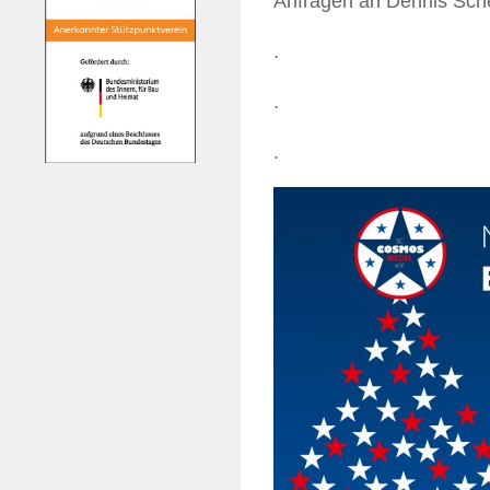
Anfragen an Dennis Sch
.
.
.