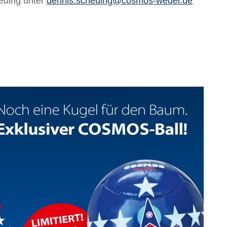
euing unter
dennis.scheuing@cosmos-wedel.de