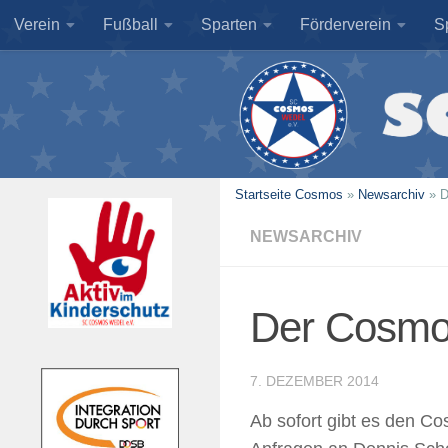
Verein
Fußball
Sparten
Förderverein
S
Zum Inhalt springen
Startseite Cosmos
»
Newsarchiv
»
D
NEWSARCHIV
Der Cosmo
7. DEZEMBER 2014
Ab sofort gibt es den Cos