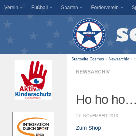
Verein
Fußball
Sparten
Förderverein
S
Zum Inhalt springen
Startseite Cosmos
»
Newsarchiv
»
H
NEWSARCHIV
Ho ho ho…
17. NOVEMBER 2016
Zum Shop