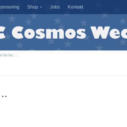
ponsoring
Shop
Jobs
Kontakt
o ho ho…..
..