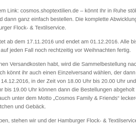
m Link: cosmos.shoptextilien.de – könnt Ihr in Ruhe stöb
 dann ganz einfach bestellen. Die komplette Abwicklung
rger Flock- & Textilservice.
rtet ab dem 17.11.2016 und endet am 01.12.2016. Alle b
 auf jeden Fall noch rechtzeitig vor Weihnachten fertig.
ichen Versandkosten habt, wird die Sammelbestellung na
rlich könnt ihr auch einen Einzelversand wählen, der dan
 14.12.2016, in der Zeit von 18.00 Uhr bis 20.00 Uhr u
r bis 19.00 Uhr können dann die Bestellungen abgehol
 auch unter dem Motto „Cosmos Family & Friends“ lecke
tchen und Gebäck.
ben, stehen wir und der Hamburger Flock- & Textilservi