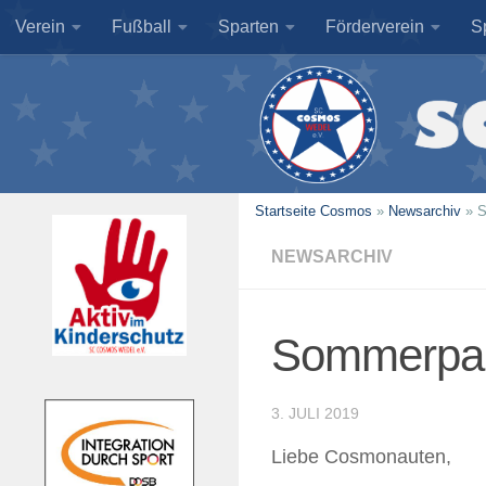
Verein
Fußball
Sparten
Förderverein
S
Zum Inhalt springen
Startseite Cosmos
»
Newsarchiv
»
S
NEWSARCHIV
Sommerpaus
3. JULI 2019
Liebe Cosmonauten,