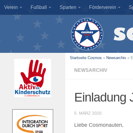
Verein
Fußball
Sparten
Förderverein
S
Zum Inhalt springen
Startseite Cosmos
»
Newsarchiv
»
E
NEWSARCHIV
Einladung
5. MÄRZ 2020
Liebe Cosmonauten,