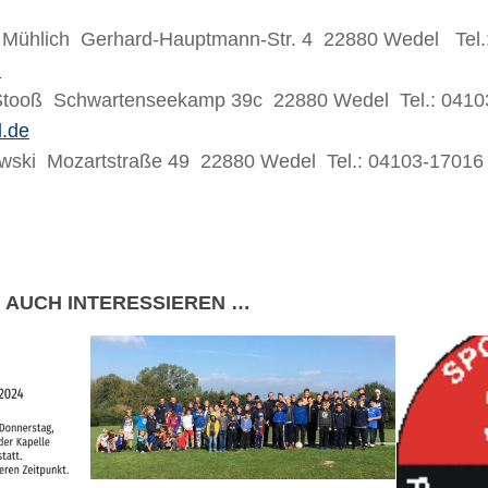
e Mühlich
Gerhard‐Hauptmann‐Str. 4
22880 Wedel
Tel
m
 Stooß
Schwartenseekamp 39c
22880 Wedel
Tel.: 041
.de
owski
Mozartstraße 49
22880 Wedel
Tel.: 04103‐1701
 AUCH INTERESSIEREN …