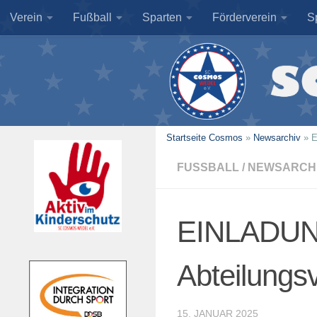
Verein
Fußball
Sparten
Förderverein
S
Zum Inhalt springen
Startseite Cosmos
»
Newsarchiv
»
E
FUSSBALL
/
NEWSARCH
EINLADUNG
Abteilung
15. JANUAR 2025