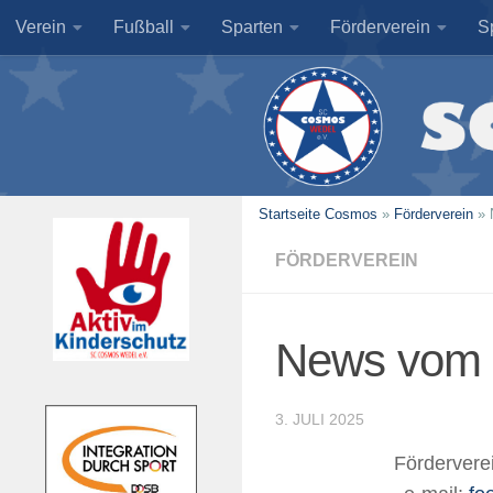
Verein
Fußball
Sparten
Förderverein
S
Zum Inhalt springen
Startseite Cosmos
»
Förderverein
»
FÖRDERVEREIN
News vom 
3. JULI 2025
Förderver