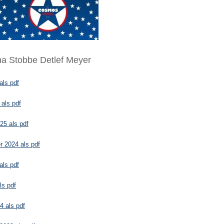
na Stobbe Detlef Meyer
als pdf
als pdf
25 als pdf
 2024 als pdf
als pdf
ls pdf
4 als pdf