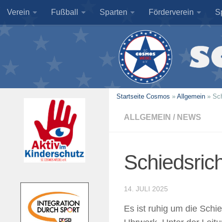
Verein
Fußball
Sparten
Förderverein
S
Zum Inhalt springen
Startseite Cosmos
»
Allgemein
»
Sch
ALLGEMEIN
/
NEWS
Schiedsrich
14. JULI 2025
Es ist ruhig um die Schi