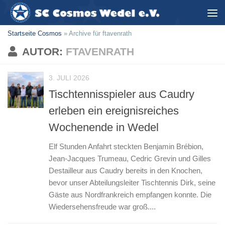
Zum Inhalt springen
Startseite Cosmos
»
Archive für ftavenrath
AUTOR:
FTAVENRATH
3. JULI 2026
Tischtennisspieler aus Caudry
erleben ein ereignisreiches
Wochenende in Wedel
Elf Stunden Anfahrt steckten Benjamin Brébion,
Jean-Jacques Trumeau, Cedric Grevin und Gilles
Destailleur aus Caudry bereits in den Knochen,
bevor unser Abteilungsleiter Tischtennis Dirk, seine
Gäste aus Nordfrankreich empfangen konnte. Die
Wiedersehensfreude war groß....