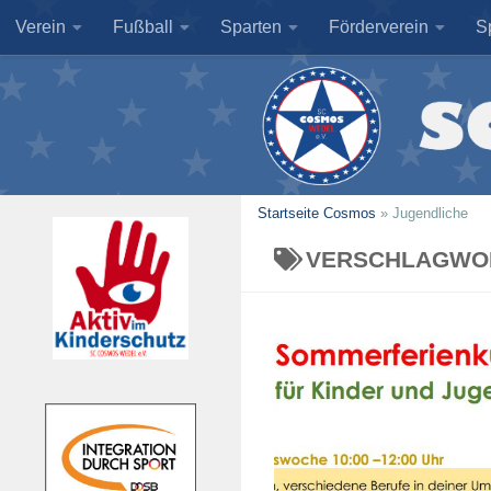
Verein
Fußball
Sparten
Förderverein
S
Zum Inhalt springen
Startseite Cosmos
»
Jugendliche
VERSCHLAGWO