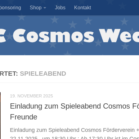
ponsoring
Shop
Jobs
Kontakt
RTET:
SPIELEABEND
19. NOVEMBER 2025
Einladung zum Spieleabend Cosmos Fö
Freunde
Einladung zum Spieleabend Cosmos Förderverein 
22.11.2025– um 18:30 Uhr : Ab 17:30 Uhr ist im Co