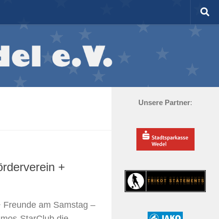
Unsere Partner
:
rderverein +
+ Freunde am Samstag –
smos-StarClub die