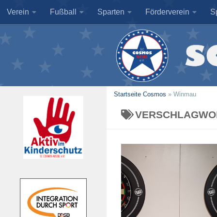
Verein
Fußball
Sparten
Förderverein
S
Zum Inhalt springen
Startseite Cosmos
»
Winmau
VERSCHLAGWO